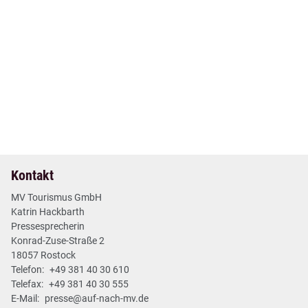
18. Jun 2026
| Nr. 23
| Pressemitteilungen
DSR Hotel Holding unterstützt Barrierefreiheit im
Urlaubsland Mecklenburg-Vorpommern
2 min
Mehr lesen
Kontakt
MV Tourismus GmbH
Katrin Hackbarth
Pressesprecherin
Konrad-Zuse-Straße 2
18057 Rostock
Telefon:
+49 381 40 30 610
Telefax:
+49 381 40 30 555
E-Mail:
presse@auf-nach-mv.de