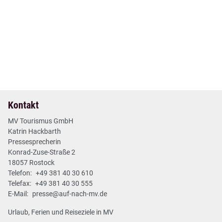
17. Okt 2024
| Nr. 55
| Neues aus den Regionen
Wasserschloss Quilow ist wieder ein Ausflugsziel
2 min
Mehr lesen
Kontakt
MV Tourismus GmbH
Katrin Hackbarth
Pressesprecherin
Konrad-Zuse-Straße 2
18057 Rostock
Telefon:
+49 381 40 30 610
Telefax:
+49 381 40 30 555
E-Mail:
presse@auf-nach-mv.de
Urlaub, Ferien und Reiseziele in MV