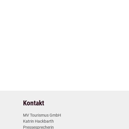
B
2
Vorheriger Artikel
Kontakt
05.12.2024
MV Tourismus GmbH
Katrin Hackbarth
Pressesprecherin