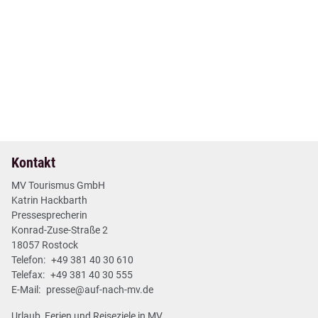
12. Mai 2026
| Nr. 17
| Pressemitteilungen
+++ MV Short News Mai +++
2 min
Mehr lesen
Kontakt
MV Tourismus GmbH
Katrin Hackbarth
Pressesprecherin
Konrad-Zuse-Straße 2
18057 Rostock
Telefon:
+49 381 40 30 610
Telefax:
+49 381 40 30 555
E-Mail:
presse@auf-nach-mv.de
Urlaub, Ferien und Reiseziele in MV