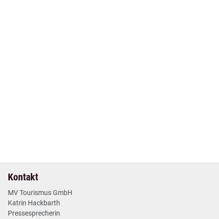
18. Mär 2025
| Nr. 8
| Pressemitteilungen
Neue Unterkunft für Golfende, Familien, Teams und
Wasserwandernde: Wiedereröffnung Gut Alt Necheln
2 min
Mehr lesen
Kontakt
MV Tourismus GmbH
Katrin Hackbarth
Pressesprecherin