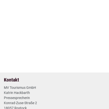
12. Mai 2026
| Nr. 17
| Pressemitteilungen
+++ MV Short News Mai +++
2 min
Mehr lesen
Kontakt
MV Tourismus GmbH
Katrin Hackbarth
Pressesprecherin
Konrad-Zuse-Straße 2
18057 Rostock