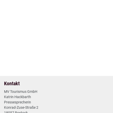
12. Mai 2026
| Nr. 17
| Pressemitteilungen
+++ MV Short News Mai +++
2 min
Mehr lesen
Kontakt
MV Tourismus GmbH
Katrin Hackbarth
Pressesprecherin
Konrad-Zuse-Straße 2
18057 Rostock