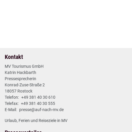
17. Okt 2024
| Nr. 55
| Neues aus den Regionen
Ausstellung in Kunstmuseum Schwaan zu
Künstlerkolonie Barbizon
2 min
Mehr lesen
Kontakt
MV Tourismus GmbH
Katrin Hackbarth
Pressesprecherin
Konrad-Zuse-Straße 2
18057 Rostock
Telefon:
+49 381 40 30 610
Telefax:
+49 381 40 30 555
E-Mail:
presse@auf-nach-mv.de
Urlaub, Ferien und Reiseziele in MV