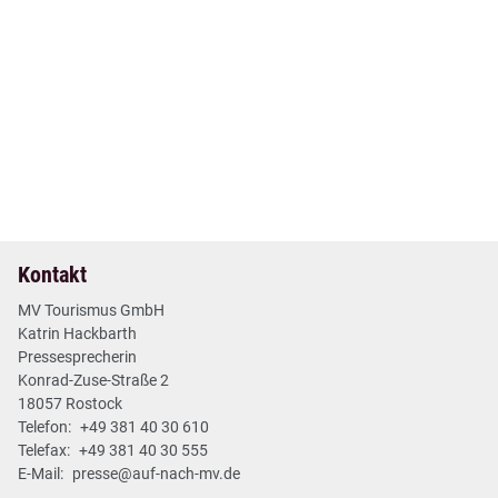
17. Okt 2024
| Nr. 55
| Neues aus den Regionen
Wasserschloss Quilow ist wieder ein Ausflugsziel
2 min
Mehr lesen
Kontakt
MV Tourismus GmbH
Katrin Hackbarth
Pressesprecherin
Konrad-Zuse-Straße 2
18057 Rostock
Telefon:
+49 381 40 30 610
Telefax:
+49 381 40 30 555
E-Mail:
presse@auf-nach-mv.de