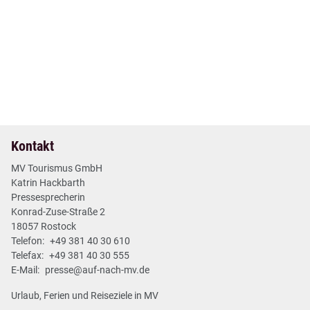
17. Okt 2024
| Nr. 55
| Neues aus den Regionen
Ausstellung in Kunstmuseum Schwaan zu
Künstlerkolonie Barbizon
2 min
Mehr lesen
Kontakt
MV Tourismus GmbH
Katrin Hackbarth
Pressesprecherin
Konrad-Zuse-Straße 2
18057 Rostock
Telefon:
+49 381 40 30 610
Telefax:
+49 381 40 30 555
E-Mail:
presse@auf-nach-mv.de
Urlaub, Ferien und Reiseziele in MV