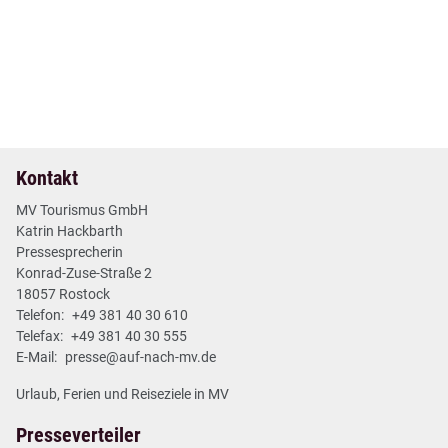
05. Dez 2024
| Nr. 66
| Mecklenburg-Schwerin
Schlossfestspiele Schwerin starten am 15. Mai
2 min
Mehr lesen
Kontakt
MV Tourismus GmbH
Katrin Hackbarth
Pressesprecherin
Konrad-Zuse-Straße 2
18057 Rostock
Telefon:
+49 381 40 30 610
Telefax:
+49 381 40 30 555
E-Mail:
presse@auf-nach-mv.de
Urlaub, Ferien und Reiseziele in MV
Presseverteiler