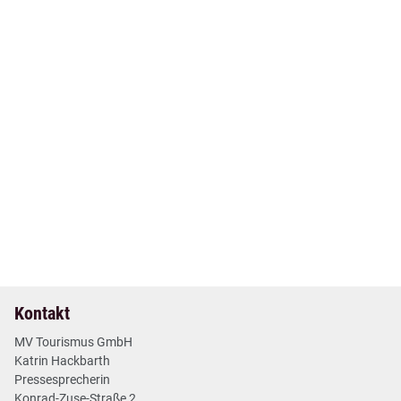
17. Okt 2024
| Nr. 55
| Neues aus den Regionen
Ausstellung in Kunstmuseum Schwaan zu
Künstlerkolonie Barbizon
2 min
Mehr lesen
Kontakt
MV Tourismus GmbH
Katrin Hackbarth
Pressesprecherin
Konrad-Zuse-Straße 2