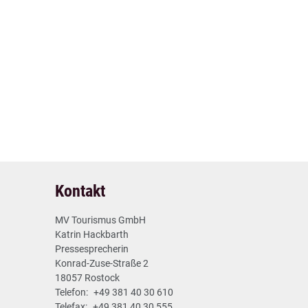
1
Vorheriger Artikel
Kontakt
01.10.2024
MV Tourismus GmbH
Katrin Hackbarth
Pressesprecherin
Konrad-Zuse-Straße 2
18057 Rostock
Telefon:
+49 381 40 30 610
Telefax:
+49 381 40 30 555