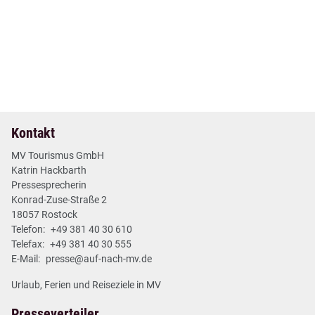
12. Mai 2026
| Nr. 17
| Pressemitteilungen
+++ MV Short News Mai +++
2 min
Mehr lesen
Kontakt
MV Tourismus GmbH
Katrin Hackbarth
Pressesprecherin
Konrad-Zuse-Straße 2
18057 Rostock
Telefon:
+49 381 40 30 610
Telefax:
+49 381 40 30 555
E-Mail:
presse@auf-nach-mv.de
Urlaub, Ferien und Reiseziele in MV
Presseverteiler