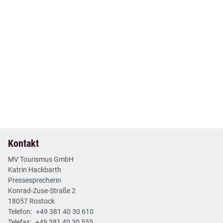
11. Jun 2026
| Nr. 21
| Pressemitteilungen
„MittsommerRemise“ in Mecklenburg-Vorpommern:
Aktionen in 80 Schlössern, Guts- und Herrenhäusern
3 min
Mehr lesen
Kontakt
MV Tourismus GmbH
Katrin Hackbarth
Pressesprecherin
Konrad-Zuse-Straße 2
18057 Rostock
Telefon:
+49 381 40 30 610
Telefax:
+49 381 40 30 555