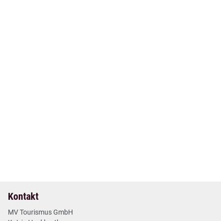
02. Jul 2026
| Nr. 25
| Pressemitteilungen
+++ MV Short News Juli +++
1 min
Mehr lesen
Kontakt
MV Tourismus GmbH