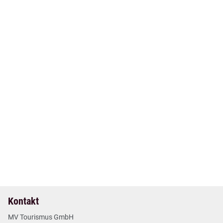
17. Okt 2024
| Nr. 55
| Neues aus den Regionen
Ausstellung in Kunstmuseum Schwaan zu
Künstlerkolonie Barbizon
2 min
Mehr lesen
Kontakt
MV Tourismus GmbH