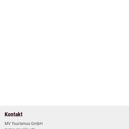
15. Jun 2026
| Nr. 22
| Pressemitteilungen
Aktuelle Gästebefragung: Hoher Stammgästeanteil,
gestiegene Erwartungen
6 min
Mehr lesen
Kontakt
MV Tourismus GmbH