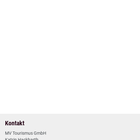
02. Jun 2026
| Nr. 20
| Pressemitteilungen
Deutschlands Seenland: Drei Bundesländer, ein Ziel
2 min
Mehr lesen
Kontakt
MV Tourismus GmbH
Katrin Hackbarth