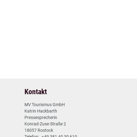
1
Vorheriger Artikel
Kontakt
31.05.2012
MV Tourismus GmbH
Katrin Hackbarth
Pressesprecherin
Konrad-Zuse-Straße 2
18057 Rostock
Telefon:
+49 381 40 30 610