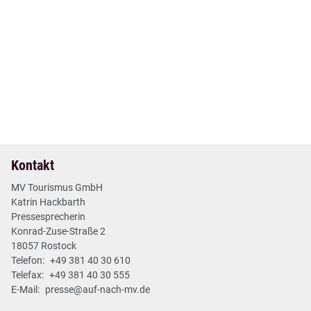
05. Dez 2024
| Nr. 66
| Neues aus den Regionen
WINSTONgolf bei Schwerin hat Deutschlands beste
Golfanlage
2 min
Mehr lesen
Kontakt
MV Tourismus GmbH
Katrin Hackbarth
Pressesprecherin
Konrad-Zuse-Straße 2
18057 Rostock
Telefon:
+49 381 40 30 610
Telefax:
+49 381 40 30 555
E-Mail:
presse@auf-nach-mv.de