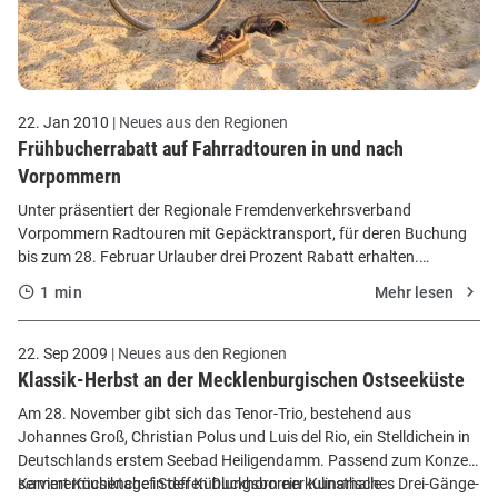
22. Jan 2010
| Neues aus den Regionen
Frühbucherrabatt auf Fahrradtouren in und nach
Vorpommern
Unter präsentiert der Regionale Fremdenverkehrsverband
Vorpommern Radtouren mit Gepäcktransport, für deren Buchung
bis zum 28. Februar Urlauber drei Prozent Rabatt erhalten.
Ostseeliebhaber können beispielsweise die Jahres-Tour 2010
1 min
Mehr lesen
wählen. Die achttägige Route startet in der Hansestadt Lübeck und
führt zu imposanten Backsteinbauten wie St. Marien und St.
Georgen in der Hanse- und Welterbestadt Wismar bis in das
22. Sep 2009
| Neues aus den Regionen
Ostseebad Boltenhagen, das unter anderem mit einem
Klassik-Herbst an der Mecklenburgischen Ostseeküste
Buddelschiffmuseum, einer mit vielen Läden übersäten Promenade
Am 28. November gibt sich das Tenor-Trio, bestehend aus
und einer rund 300 Meter langen Seebrücke aufwartet. Durch die
Johannes Groß, Christian Polus und Luis del Rio, ein Stelldichein in
Kühlung, eine Wald- und talreiche Landschaft aus der
Deutschlands erstem Seebad Heiligendamm. Passend zum Konzert
Weichselkaltzeit, führt der Weg in das Ostseebad Kühlungsborn.
serviert Küchenchef Steffen Duckhorn ein kulinarisches Drei-Gänge-
Kammermusiktage in der Kühlungsborner Kunsthalle
Hier genießen Radler an der Marina Hafen-Flair bei Fischbrötchen