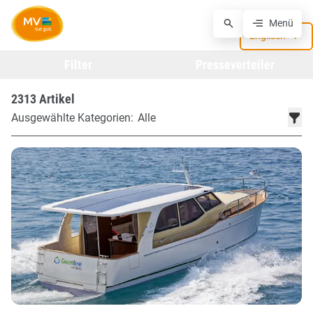
Zum Hauptinhalt springen
Presse
Menü
Urlaubsnachrichten
aus MV
Englisch
Filter
Presseverteiler
2313 Artikel
Ausgewählte Kategorien:
Alle