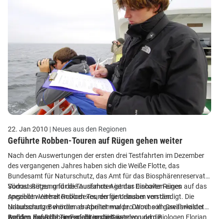
22. Jan 2010
| Neues aus den Regionen
Geführte Robben-Touren auf Rügen gehen weiter
Nach den Auswertungen der ersten drei Testfahrten im Dezember
des vergangenen Jahres haben sich die Weiße Flotte, das
Bundesamt für Naturschutz, das Amt für das Biosphärenreservat
Südost-Rügen und die Tourismus-Agentur Discover Rügen auf das
Vorraussetzung für die Ausfahrten ist das Einhalten eines
Angebot weiterer Robben-Touren für Urlauber verständigt. Die
speziellen Verhaltenskodexes, der gemeinsam von den
Urlaubsranger werden ab April einmal pro Woche im Greifswalder
Naturschutz-Behörden erarbeitet wurde. Damit soll gewährleistet
Bodden auf Robben-Expedition gehen.
werden, dass die Tiere nicht gestört werden und die
Auf den Expeditionen erfahren die Gäste von dem Biologen Florian